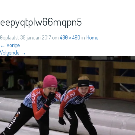
eepyqtplw66mqpn5
Geplaatst
30 januari 2017
om
480 × 480
in
Home
←
Vorige
Volgende
→