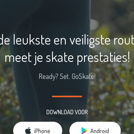
de leukste en veiligste rou
meet je skate prestaties!
Ready? Set. GoSkate!
DOWNLOAD VOOR
iPhone
Android