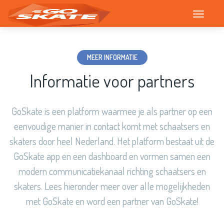
T
o
g
g
MEER INFORMATIE
l
Informatie voor partners
e
n
a
GoSkate is een platform waarmee je als partner op een
v
eenvoudige manier in contact komt met schaatsers en
i
skaters door heel Nederland. Het platform bestaat uit de
g
a
GoSkate app en een dashboard en vormen samen een
t
modern communicatiekanaal richting schaatsers en
i
skaters. Lees hieronder meer over alle mogelijkheden
o
met GoSkate en word een partner van GoSkate!
n