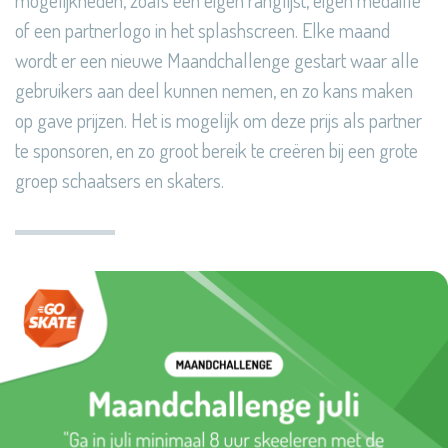
mogelijkheden, zoals een eigen ranglijst, eigen medaille
of een partnerlogo in het splashscreen. Elke maand
wordt er een nieuwe Maandchallenge gestart waar alle
gebruikers aan deel kunnen nemen, en zo kans maken
op gave prijzen. Het is mogelijk om deze prijs als partner
te sponsoren, en zo groot bereik te creëren bij een grote
groep schaatsers en skaters.