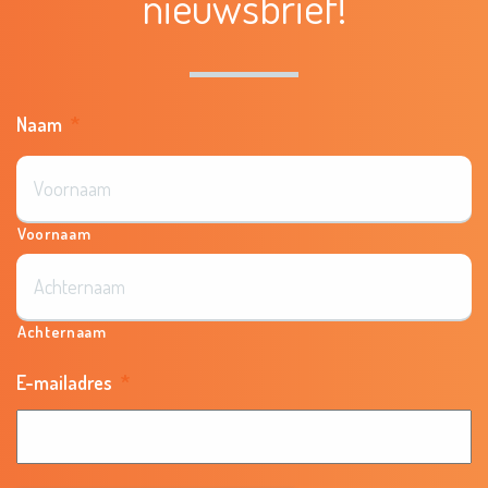
nieuwsbrief!
Naam
*
Voornaam
Achternaam
E-mailadres
*