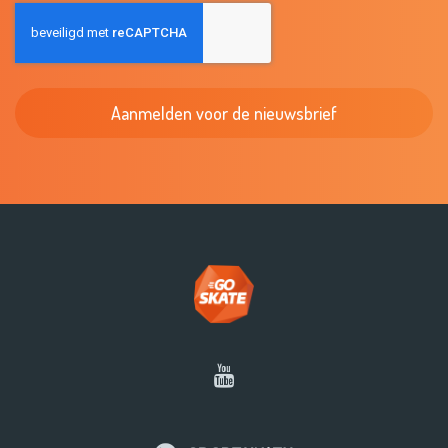
C
A
P
T
C
H
A