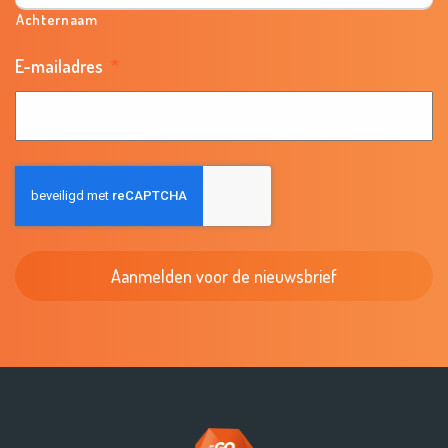
Achternaam
E-mailadres
*
C
A
P
T
C
H
A