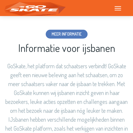
T
o
g
g
MEER INFORMATIE
l
Informatie voor ijsbanen
e
n
a
GoSkate, het platform dat schaatsers verbindt! GoSkate
v
geeft een nieuwe beleving aan het schaatsen, om zo
i
meer schaatsers vaker naar de ijsbaan te trekken. Met
g
a
GoSkate kunnen wij ijsbanen inzicht geven in haar
t
bezoekers, leuke acties opzetten en challenges aangaan
i
om het bezoek naar de ijsbaan nóg leuker te maken.
o
IJsbanen hebben verschillende mogelijkheden binnen
n
het GoSkate platform, zoals het verkijgen van inzichten in