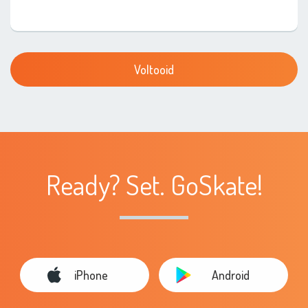
Ready? Set. GoSkate!
iPhone
Android