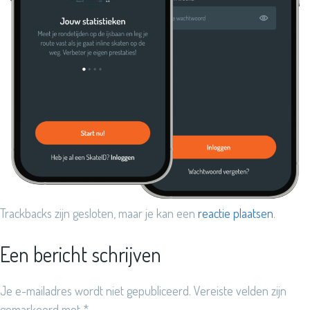
Trackbacks zijn gesloten, maar je kan een
reactie plaatsen
.
Een bericht schrijven
Je e-mailadres wordt niet gepubliceerd.
Vereiste velden zijn
gemarkeerd met
*