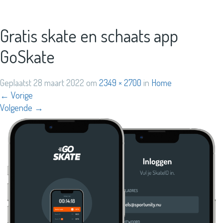
Gratis skate en schaats app
GoSkate
Geplaatst
28 maart 2022
om
2349 × 2700
in
Home
←
Vorige
Volgende
→