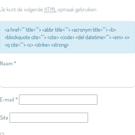
Je kunt de volgende
HTML
opmaak gebruiken
<a href="" title=""> <abbr title=""> <acronym title=""> <b>
<blockquote cite=""> <cite> <code> <del datetime=""> <em> <i>
<q cite=""> <s> <strike> <strong>
Naam
*
E-mail
*
Site