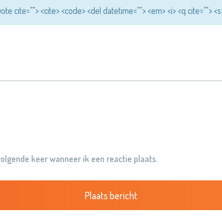
quote cite=""> <cite> <code> <del datetime=""> <em> <i> <q cite=""> <
volgende keer wanneer ik een reactie plaats.